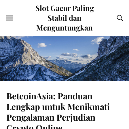
Slot Gacor Paling
Stabil dan
Menguntungkan
BetcoinAsia: Panduan
Lengkap untuk Menikmati
Pengalaman Perjudian
Crypto Online