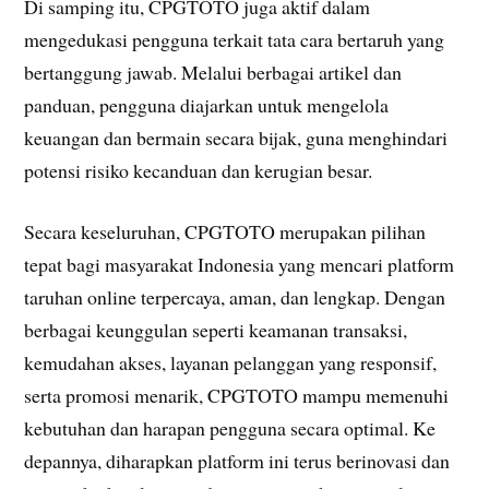
Di samping itu, CPGTOTO juga aktif dalam
mengedukasi pengguna terkait tata cara bertaruh yang
bertanggung jawab. Melalui berbagai artikel dan
panduan, pengguna diajarkan untuk mengelola
keuangan dan bermain secara bijak, guna menghindari
potensi risiko kecanduan dan kerugian besar.
Secara keseluruhan, CPGTOTO merupakan pilihan
tepat bagi masyarakat Indonesia yang mencari platform
taruhan online terpercaya, aman, dan lengkap. Dengan
berbagai keunggulan seperti keamanan transaksi,
kemudahan akses, layanan pelanggan yang responsif,
serta promosi menarik, CPGTOTO mampu memenuhi
kebutuhan dan harapan pengguna secara optimal. Ke
depannya, diharapkan platform ini terus berinovasi dan