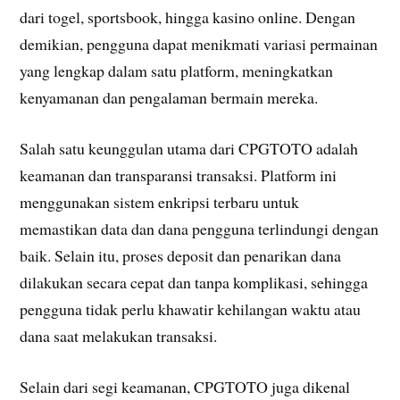
dari togel, sportsbook, hingga kasino online. Dengan
demikian, pengguna dapat menikmati variasi permainan
yang lengkap dalam satu platform, meningkatkan
kenyamanan dan pengalaman bermain mereka.
Salah satu keunggulan utama dari CPGTOTO adalah
keamanan dan transparansi transaksi. Platform ini
menggunakan sistem enkripsi terbaru untuk
memastikan data dan dana pengguna terlindungi dengan
baik. Selain itu, proses deposit dan penarikan dana
dilakukan secara cepat dan tanpa komplikasi, sehingga
pengguna tidak perlu khawatir kehilangan waktu atau
dana saat melakukan transaksi.
Selain dari segi keamanan, CPGTOTO juga dikenal