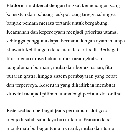
Platform ini dikenal dengan tingkat kemenangan yang
konsisten dan peluang jackpot yang tinggi, sehingga
banyak pemain merasa tertarik untuk bergabung.
Keamanan dan kepercayaan menjadi prioritas utama,
sehingga pengguna dapat bermain dengan nyaman tanpa
khawatir kehilangan dana atau data pribadi. Berbagai
fitur menarik disediakan untuk meningkatkan
pengalaman bermain, mulai dari bonus harian, fitur
putaran gratis, hingga sistem pembayaran yang cepat
dan terpercaya. Keseruan yang dihadirkan membuat
situs ini menjadi pilihan utama bagi pecinta slot online.
Ketersediaan berbagai jenis permainan slot gacor
menjadi salah satu daya tarik utama. Pemain dapat
menikmati berbagai tema menarik, mulai dari tema