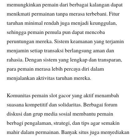
memungkinkan pemain dari berbagai kalangan dapat
menikmati permainan tanpa merasa terbebani. Fitur
taruhan minimal rendah juga menjadi keunggulan,
sehingga pemain pemula pun dapat mencoba
peruntungan mereka. Sistem keamanan yang terjamin
menjamin setiap transaksi berlangsung aman dan
rahasia. Dengan sistem yang lengkap dan transparan,
para pemain merasa lebih percaya diri dalam
menjalankan aktivitas taruhan mereka.
Komunitas pemain slot gacor yang aktif menambah
suasana kompetitif dan solidaritas. Berbagai forum
diskusi dan grup media sosial membantu pemain
berbagi pengalaman, strategi, dan tips agar semakin
mahir dalam permainan. Banyak situs juga menyediakan