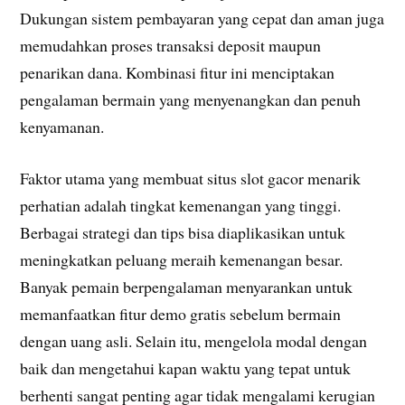
Dukungan sistem pembayaran yang cepat dan aman juga
memudahkan proses transaksi deposit maupun
penarikan dana. Kombinasi fitur ini menciptakan
pengalaman bermain yang menyenangkan dan penuh
kenyamanan.
Faktor utama yang membuat situs slot gacor menarik
perhatian adalah tingkat kemenangan yang tinggi.
Berbagai strategi dan tips bisa diaplikasikan untuk
meningkatkan peluang meraih kemenangan besar.
Banyak pemain berpengalaman menyarankan untuk
memanfaatkan fitur demo gratis sebelum bermain
dengan uang asli. Selain itu, mengelola modal dengan
baik dan mengetahui kapan waktu yang tepat untuk
berhenti sangat penting agar tidak mengalami kerugian