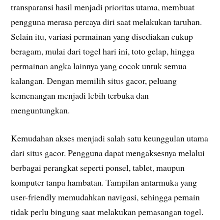
transparansi hasil menjadi prioritas utama, membuat
pengguna merasa percaya diri saat melakukan taruhan.
Selain itu, variasi permainan yang disediakan cukup
beragam, mulai dari togel hari ini, toto gelap, hingga
permainan angka lainnya yang cocok untuk semua
kalangan. Dengan memilih situs gacor, peluang
kemenangan menjadi lebih terbuka dan
menguntungkan.
Kemudahan akses menjadi salah satu keunggulan utama
dari situs gacor. Pengguna dapat mengaksesnya melalui
berbagai perangkat seperti ponsel, tablet, maupun
komputer tanpa hambatan. Tampilan antarmuka yang
user-friendly memudahkan navigasi, sehingga pemain
tidak perlu bingung saat melakukan pemasangan togel.