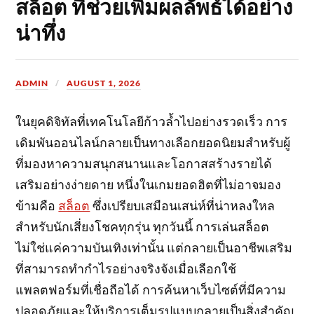
สล็อต ที่ช่วยเพิ่มผลลัพธ์ได้อย่าง
น่าทึ่ง
ADMIN
AUGUST 1, 2026
ในยุคดิจิทัลที่เทคโนโลยีก้าวล้ำไปอย่างรวดเร็ว การ
เดิมพันออนไลน์กลายเป็นทางเลือกยอดนิยมสำหรับผู้
ที่มองหาความสนุกสนานและโอกาสสร้างรายได้
เสริมอย่างง่ายดาย หนึ่งในเกมยอดฮิตที่ไม่อาจมอง
ข้ามคือ
สล็อต
ซึ่งเปรียบเสมือนเสน่ห์ที่น่าหลงใหล
สำหรับนักเสี่ยงโชคทุกรุ่น ทุกวันนี้ การเล่นสล็อต
ไม่ใช่แค่ความบันเทิงเท่านั้น แต่กลายเป็นอาชีพเสริม
ที่สามารถทำกำไรอย่างจริงจังเมื่อเลือกใช้
แพลตฟอร์มที่เชื่อถือได้ การค้นหาเว็บไซต์ที่มีความ
ปลอดภัยและให้บริการเต็มรูปแบบกลายเป็นสิ่งสำคัญ