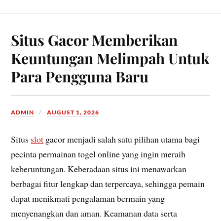
Situs Gacor Memberikan
Keuntungan Melimpah Untuk
Para Pengguna Baru
ADMIN
AUGUST 1, 2026
Situs
slot
gacor menjadi salah satu pilihan utama bagi
pecinta permainan togel online yang ingin meraih
keberuntungan. Keberadaan situs ini menawarkan
berbagai fitur lengkap dan terpercaya, sehingga pemain
dapat menikmati pengalaman bermain yang
menyenangkan dan aman. Keamanan data serta