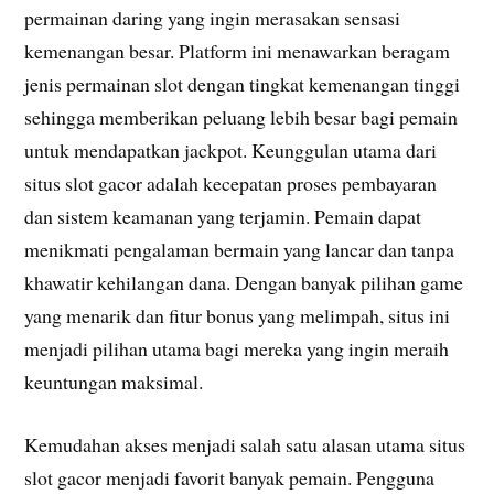
permainan daring yang ingin merasakan sensasi
kemenangan besar. Platform ini menawarkan beragam
jenis permainan slot dengan tingkat kemenangan tinggi
sehingga memberikan peluang lebih besar bagi pemain
untuk mendapatkan jackpot. Keunggulan utama dari
situs slot gacor adalah kecepatan proses pembayaran
dan sistem keamanan yang terjamin. Pemain dapat
menikmati pengalaman bermain yang lancar dan tanpa
khawatir kehilangan dana. Dengan banyak pilihan game
yang menarik dan fitur bonus yang melimpah, situs ini
menjadi pilihan utama bagi mereka yang ingin meraih
keuntungan maksimal.
Kemudahan akses menjadi salah satu alasan utama situs
slot gacor menjadi favorit banyak pemain. Pengguna