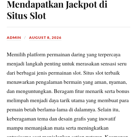
Mendapatkan Jackpot di
Situs Slot
ADMIN
AUGUST 8, 2026
Memilih platform permainan daring yang terpercaya
menjadi langkah penting untuk merasakan sensasi seru
dari berbagai jenis permainan slot. Situs slot terbaik
menawarkan pengalaman bermain yang aman, nyaman,
dan menguntungkan. Beragam fitur menarik serta bonus
melimpah menjadi daya tarik utama yang membuat para
pemain betah berlama-lama di dalamnya. Selain itu,
keberagaman tema dan desain grafis yang inovatif
mampu memanjakan mata serta meningkatkan
antusiasme saat menjalankan setiap putaran. Keamanan