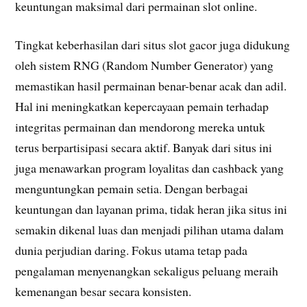
keuntungan maksimal dari permainan slot online.
Tingkat keberhasilan dari situs slot gacor juga didukung
oleh sistem RNG (Random Number Generator) yang
memastikan hasil permainan benar-benar acak dan adil.
Hal ini meningkatkan kepercayaan pemain terhadap
integritas permainan dan mendorong mereka untuk
terus berpartisipasi secara aktif. Banyak dari situs ini
juga menawarkan program loyalitas dan cashback yang
menguntungkan pemain setia. Dengan berbagai
keuntungan dan layanan prima, tidak heran jika situs ini
semakin dikenal luas dan menjadi pilihan utama dalam
dunia perjudian daring. Fokus utama tetap pada
pengalaman menyenangkan sekaligus peluang meraih
kemenangan besar secara konsisten.