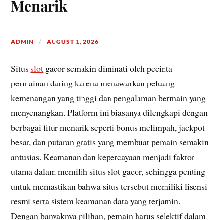
Menarik
ADMIN
AUGUST 1, 2026
Situs
slot
gacor semakin diminati oleh pecinta
permainan daring karena menawarkan peluang
kemenangan yang tinggi dan pengalaman bermain yang
menyenangkan. Platform ini biasanya dilengkapi dengan
berbagai fitur menarik seperti bonus melimpah, jackpot
besar, dan putaran gratis yang membuat pemain semakin
antusias. Keamanan dan kepercayaan menjadi faktor
utama dalam memilih situs slot gacor, sehingga penting
untuk memastikan bahwa situs tersebut memiliki lisensi
resmi serta sistem keamanan data yang terjamin.
Dengan banyaknya pilihan, pemain harus selektif dalam