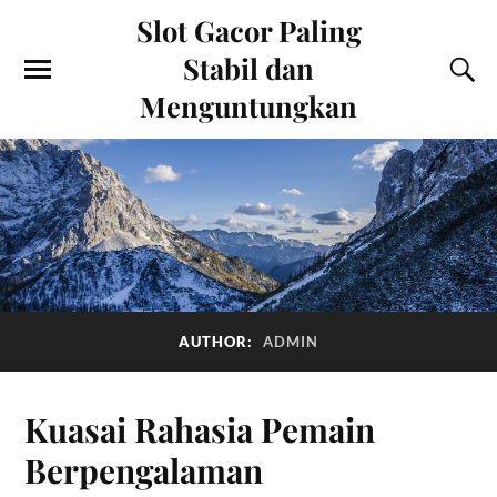
Slot Gacor Paling
Stabil dan
Menguntungkan
AUTHOR:
ADMIN
Kuasai Rahasia Pemain
Berpengalaman