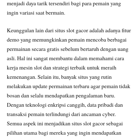
menjadi daya tarik tersendiri bagi para pemain yang
ingin variasi saat bermain.
Keunggulan lain dari situs slot gacor adalah adanya fitur
demo yang memungkinkan pemain mencoba berbagai
permainan secara gratis sebelum bertaruh dengan uang
asli. Hal ini sangat membantu dalam memahami cara
kerja mesin slot dan strategi terbaik untuk meraih
kemenangan. Selain itu, banyak situs yang rutin
melakukan update permainan terbaru agar pemain tidak
bosan dan selalu mendapatkan pengalaman baru.
Dengan teknologi enkripsi canggih, data pribadi dan
transaksi pemain terlindungi dari ancaman cyber.
Semua aspek ini menjadikan situs slot gacor sebagai
pilihan utama bagi mereka yang ingin mendapatkan