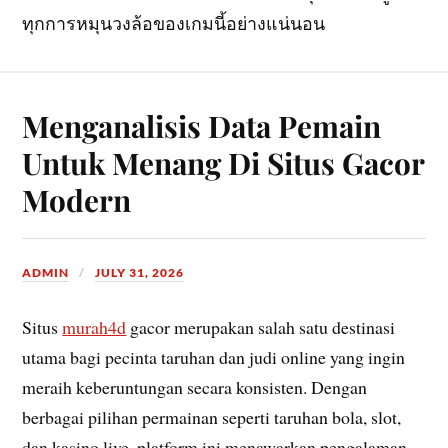
ทุกการหมุนวงล้อของเกมนี้อย่างแน่นอน
Menganalisis Data Pemain
Untuk Menang Di Situs Gacor
Modern
ADMIN
JULY 31, 2026
Situs
murah4d
gacor merupakan salah satu destinasi
utama bagi pecinta taruhan dan judi online yang ingin
meraih keberuntungan secara konsisten. Dengan
berbagai pilihan permainan seperti taruhan bola, slot,
dan kasino live, platform ini menawarkan pengalaman