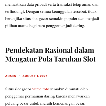
memastikan data pribadi serta transaksi tetap aman dan
terlindungi. Dengan semua keunggulan tersebut, tidak
heran jika situs slot gacor semakin populer dan menjadi
pilihan utama bagi para penggemar judi daring.
Pendekatan Rasional dalam
Mengatur Pola Taruhan Slot
ADMIN
AUGUST 1, 2026
Situs slot gacor
yume toto
semakin diminati oleh
penggemar permainan daring karena menawarkan
peluang besar untuk meraih kemenangan besar.