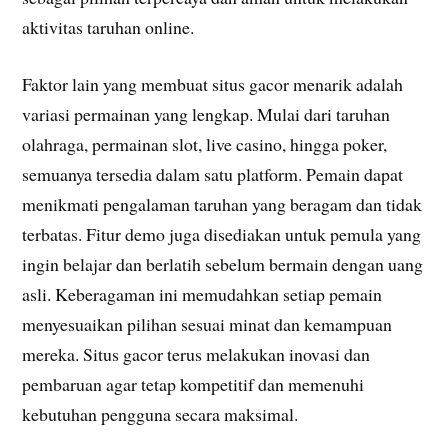
aktivitas taruhan online.
Faktor lain yang membuat situs gacor menarik adalah
variasi permainan yang lengkap. Mulai dari taruhan
olahraga, permainan slot, live casino, hingga poker,
semuanya tersedia dalam satu platform. Pemain dapat
menikmati pengalaman taruhan yang beragam dan tidak
terbatas. Fitur demo juga disediakan untuk pemula yang
ingin belajar dan berlatih sebelum bermain dengan uang
asli. Keberagaman ini memudahkan setiap pemain
menyesuaikan pilihan sesuai minat dan kemampuan
mereka. Situs gacor terus melakukan inovasi dan
pembaruan agar tetap kompetitif dan memenuhi
kebutuhan pengguna secara maksimal.