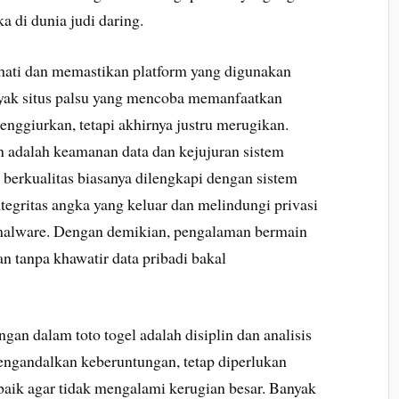
a di dunia judi daring.
-hati dan memastikan platform yang digunakan
anyak situs palsu yang mencoba memanfaatkan
ggiurkan, tetapi akhirnya justru merugikan.
an adalah keamanan data dan kejujuran sistem
berkualitas biasanya dilengkapi dengan sistem
egritas angka yang keluar dan melindungi privasi
malware. Dengan demikian, pengalaman bermain
 tanpa khawatir data pribadi bakal
an dalam toto togel adalah disiplin dan analisis
ngandalkan keberuntungan, tetap diperlukan
baik agar tidak mengalami kerugian besar. Banyak