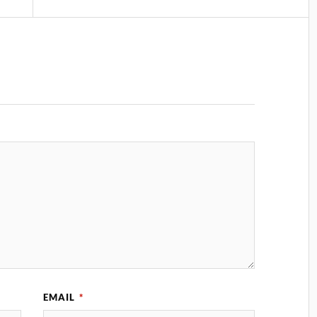
EMAIL
*