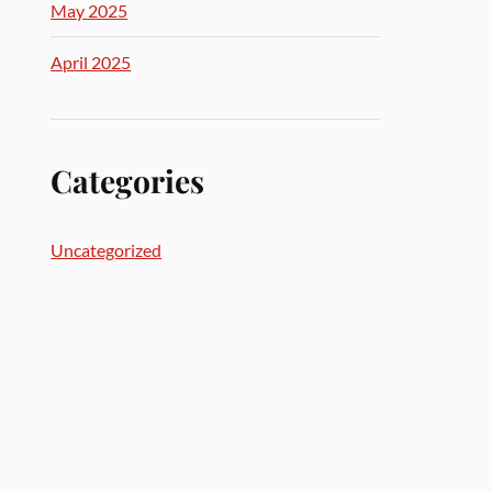
May 2025
April 2025
Categories
Uncategorized