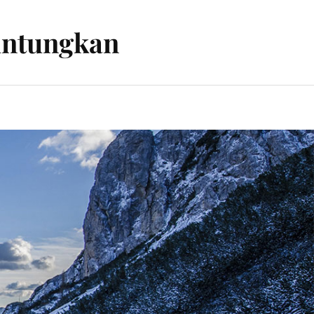
guntungkan