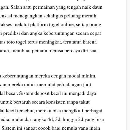
ngan. Salah satu permainan yang tengah naik daun
sensasi menegangkan sekaligus peluang meraih
akses melalui platform togel online, setiap orang
 prediksi dan angka keberuntungan secara cepat
itas toto togel terus meningkat, terutama karena
aran, membuat pemain merasa percaya diri saat
a keberuntungan mereka dengan modal minim,
an mereka untuk memulai petualangan judi
l besar. Sistem deposit kecil ini menjadi daya
untuk bertaruh secara konsisten tanpa takut
l kecil tersebut, mereka bisa mengikuti berbagai
sedia, mulai dari angka 4d, 3d, hingga 2d yang bisa
. Sistem ini sangat cocok bagi pemula yang ingin