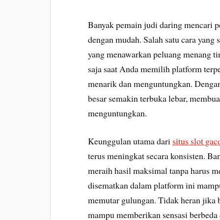
Banyak pemain judi daring mencari 
dengan mudah. Salah satu cara yang s
yang menawarkan peluang menang ting
saja saat Anda memilih platform ter
menarik dan menguntungkan. Dengan s
besar semakin terbuka lebar, membua
menguntungkan.
Keunggulan utama dari
situs slot gac
terus meningkat secara konsisten. B
meraih hasil maksimal tanpa harus me
disematkan dalam platform ini mampu
memutar gulungan. Tidak heran jika
mampu memberikan sensasi berbeda d