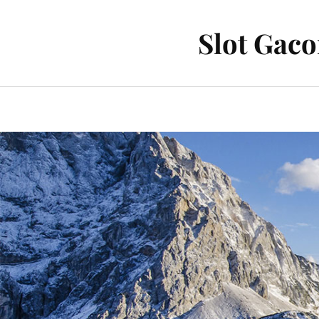
Slot Gaco