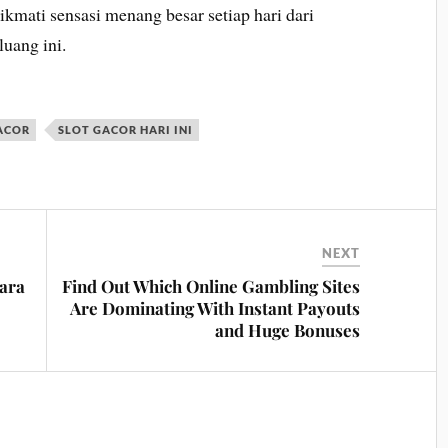
nikmati sensasi menang besar setiap hari dari
uang ini.
ACOR
SLOT GACOR HARI INI
NEXT
gara
Find Out Which Online Gambling Sites
Are Dominating With Instant Payouts
and Huge Bonuses