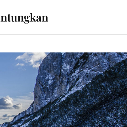
guntungkan