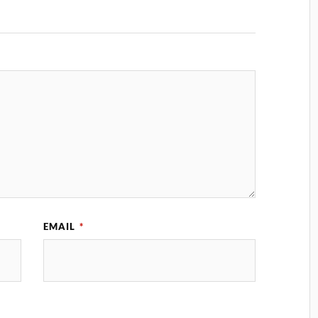
EMAIL
*