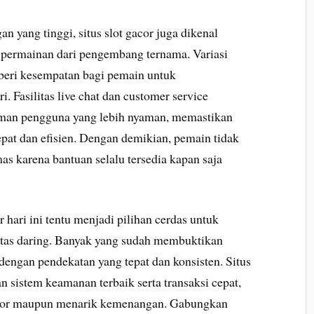
 yang tinggi, situs slot gacor juga dikenal
 permainan dari pengembang ternama. Variasi
beri kesempatan bagi pemain untuk
. Fasilitas live chat dan customer service
man pengguna yang lebih nyaman, memastikan
epat dan efisien. Dengan demikian, pemain tidak
as karena bantuan selalu tersedia kapan saja
hari ini tentu menjadi pilihan cerdas untuk
itas daring. Banyak yang sudah membuktikan
engan pendekatan yang tepat dan konsisten. Situs
n sistem keamanan terbaik serta transaksi cepat,
yetor maupun menarik kemenangan. Gabungkan