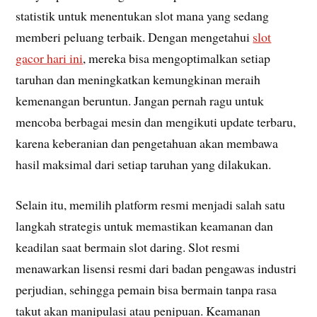
statistik untuk menentukan slot mana yang sedang
memberi peluang terbaik. Dengan mengetahui
slot
gacor hari ini
, mereka bisa mengoptimalkan setiap
taruhan dan meningkatkan kemungkinan meraih
kemenangan beruntun. Jangan pernah ragu untuk
mencoba berbagai mesin dan mengikuti update terbaru,
karena keberanian dan pengetahuan akan membawa
hasil maksimal dari setiap taruhan yang dilakukan.
Selain itu, memilih platform resmi menjadi salah satu
langkah strategis untuk memastikan keamanan dan
keadilan saat bermain slot daring. Slot resmi
menawarkan lisensi resmi dari badan pengawas industri
perjudian, sehingga pemain bisa bermain tanpa rasa
takut akan manipulasi atau penipuan. Keamanan