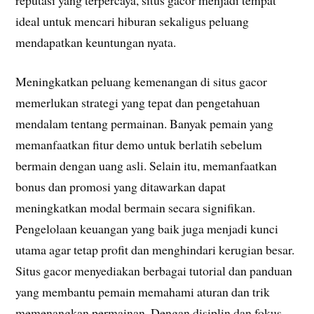
ideal untuk mencari hiburan sekaligus peluang
mendapatkan keuntungan nyata.
Meningkatkan peluang kemenangan di situs gacor
memerlukan strategi yang tepat dan pengetahuan
mendalam tentang permainan. Banyak pemain yang
memanfaatkan fitur demo untuk berlatih sebelum
bermain dengan uang asli. Selain itu, memanfaatkan
bonus dan promosi yang ditawarkan dapat
meningkatkan modal bermain secara signifikan.
Pengelolaan keuangan yang baik juga menjadi kunci
utama agar tetap profit dan menghindari kerugian besar.
Situs gacor menyediakan berbagai tutorial dan panduan
yang membantu pemain memahami aturan dan trik
memenangkan permainan. Dengan disiplin dan fokus,