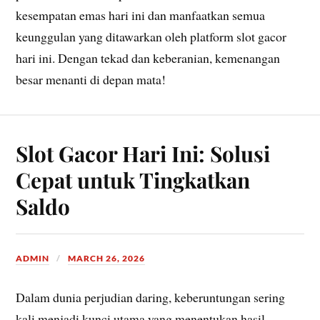
kesempatan emas hari ini dan manfaatkan semua
keunggulan yang ditawarkan oleh platform slot gacor
hari ini. Dengan tekad dan keberanian, kemenangan
besar menanti di depan mata!
Slot Gacor Hari Ini: Solusi
Cepat untuk Tingkatkan
Saldo
ADMIN
MARCH 26, 2026
Dalam dunia perjudian daring, keberuntungan sering
kali menjadi kunci utama yang menentukan hasil