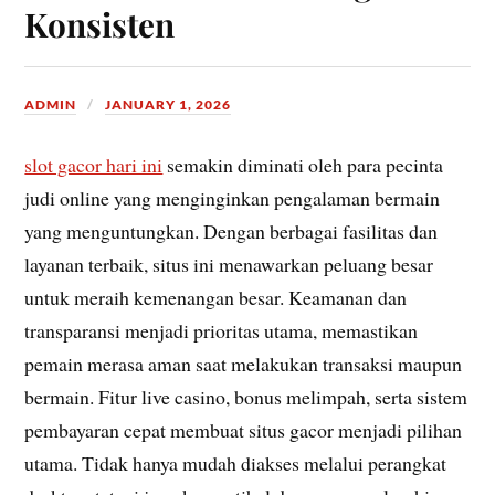
Konsisten
ADMIN
JANUARY 1, 2026
slot gacor hari ini
semakin diminati oleh para pecinta
judi online yang menginginkan pengalaman bermain
yang menguntungkan. Dengan berbagai fasilitas dan
layanan terbaik, situs ini menawarkan peluang besar
untuk meraih kemenangan besar. Keamanan dan
transparansi menjadi prioritas utama, memastikan
pemain merasa aman saat melakukan transaksi maupun
bermain. Fitur live casino, bonus melimpah, serta sistem
pembayaran cepat membuat situs gacor menjadi pilihan
utama. Tidak hanya mudah diakses melalui perangkat