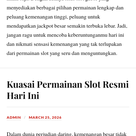
menyediakan berbagai pilihan permainan lengkap dan
peluang kemenangan tinggi, peluang untuk
mendapatkan jackpot besar semakin terbuka lebar. Jadi,
jangan ragu untuk mencoba keberuntunganmu hari ini
dan nikmati sensasi kemenangan yang tak terlupakan
dari permainan slot yang seru dan menguntungkan.
Kuasai Permainan Slot Resmi
Hari Ini
ADMIN
MARCH 25, 2026
Dalam dunia perjudian daring, kemenangan besar tidak