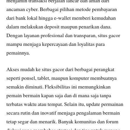
menjamin transaksi berjalan lancar dan aman dari
ancaman cyber. Berbagai pilihan metode pembayaran
dari bank lokal hingga e-wallet memberi kemudahan
dalam melakukan deposit maupun penarikan dana.
Dengan layanan profesional dan transparan, situs gacor
mampu menjaga kepercayaan dan loyalitas para
pemainnya.
Akses mudah ke situs gacor dari berbagai perangkat
seperti ponsel, tablet, maupun komputer membuatnya
semakin diminati. Fleksibilitas ini memungkinkan
pemain bermain kapan saja dan di mana saja tanpa
terbatas waktu atau tempat. Selain itu, update permainan
secara rutin dan inovatif menjaga pengalaman bermain
tetap segar dan menarik. Banyak komunitas dan forum
diskusi yang membahas strategi dan tips untuk menang