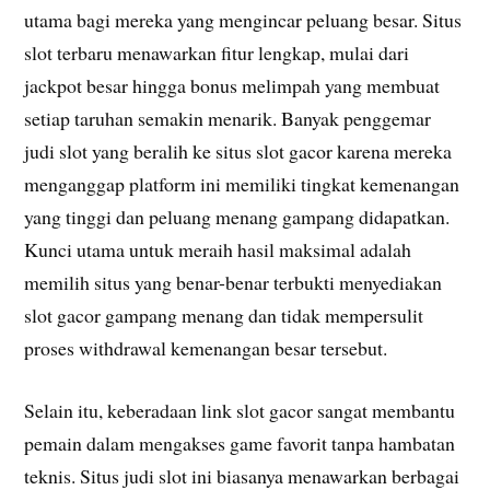
utama bagi mereka yang mengincar peluang besar. Situs
slot terbaru menawarkan fitur lengkap, mulai dari
jackpot besar hingga bonus melimpah yang membuat
setiap taruhan semakin menarik. Banyak penggemar
judi slot yang beralih ke situs slot gacor karena mereka
menganggap platform ini memiliki tingkat kemenangan
yang tinggi dan peluang menang gampang didapatkan.
Kunci utama untuk meraih hasil maksimal adalah
memilih situs yang benar-benar terbukti menyediakan
slot gacor gampang menang dan tidak mempersulit
proses withdrawal kemenangan besar tersebut.
Selain itu, keberadaan link slot gacor sangat membantu
pemain dalam mengakses game favorit tanpa hambatan
teknis. Situs judi slot ini biasanya menawarkan berbagai