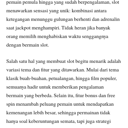
pemain pemula hingga yang sudah berpengalaman, slot
menawarkan sensasi yang unik: kombinasi antara
ketegangan menunggu gulungan berhenti dan adrenalin
saat jackpot menghampiri. Tidak heran jika banyak
orang memilih menghabiskan waktu senggangnya
dengan bermain slot.
Salah satu hal yang membuat slot begitu menarik adalah
variasi tema dan fitur yang ditawarkan. Mulai dari tema
klasik buah-buahan, petualangan, hingga film populer,
semuanya hadir untuk memberikan pengalaman
bermain yang berbeda. Selain itu, fitur bonus dan free
spin menambah peluang pemain untuk mendapatkan
kemenangan lebih besar, sehingga permainan tidak
hanya soal keberuntungan semata, tapi juga strategi