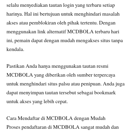
selalu menyediakan tautan login yang terbaru setiap
harinya. Hal ini bertujuan untuk menghindari masalah
akses atau pemblokiran oleh pihak tertentu. Dengan
menggunakan link alternatif MCDBOLA terbaru hari
ini, pemain dapat dengan mudah mengakses situs tanpa
kendala.
Pastikan Anda hanya menggunakan tautan resmi
MCDBOLA yang diberikan oleh sumber terpercaya
untuk menghindari situs palsu atau penipuan. Anda juga
dapat menyimpan tautan tersebut sebagai bookmark
untuk akses yang lebih cepat.
Cara Mendaftar di MCDBOLA dengan Mudah
Proses pendaftaran di MCDBOLA sangat mudah dan