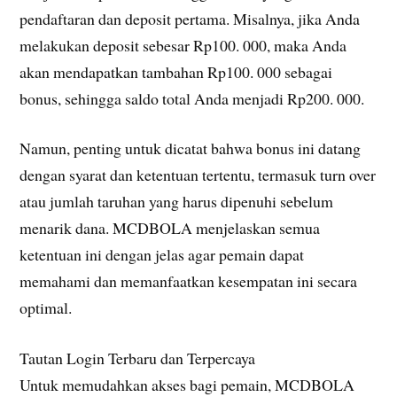
pendaftaran dan deposit pertama. Misalnya, jika Anda
melakukan deposit sebesar Rp100. 000, maka Anda
akan mendapatkan tambahan Rp100. 000 sebagai
bonus, sehingga saldo total Anda menjadi Rp200. 000.
Namun, penting untuk dicatat bahwa bonus ini datang
dengan syarat dan ketentuan tertentu, termasuk turn over
atau jumlah taruhan yang harus dipenuhi sebelum
menarik dana. MCDBOLA menjelaskan semua
ketentuan ini dengan jelas agar pemain dapat
memahami dan memanfaatkan kesempatan ini secara
optimal.
Tautan Login Terbaru dan Terpercaya
Untuk memudahkan akses bagi pemain, MCDBOLA