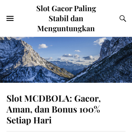
Slot Gacor Paling
Stabil dan
Menguntungkan
Slot MCDBOLA: Gacor,
Aman, dan Bonus 100%
Setiap Hari