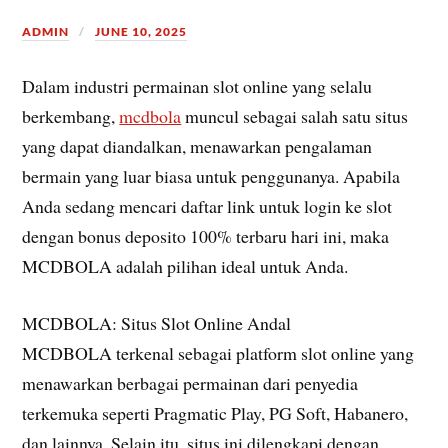
ADMIN
JUNE 10, 2025
Dalam industri permainan slot online yang selalu
berkembang,
mcdbola
muncul sebagai salah satu situs
yang dapat diandalkan, menawarkan pengalaman
bermain yang luar biasa untuk penggunanya. Apabila
Anda sedang mencari daftar link untuk login ke slot
dengan bonus deposito 100% terbaru hari ini, maka
MCDBOLA adalah pilihan ideal untuk Anda.
MCDBOLA: Situs Slot Online Andal
MCDBOLA terkenal sebagai platform slot online yang
menawarkan berbagai permainan dari penyedia
terkemuka seperti Pragmatic Play, PG Soft, Habanero,
dan lainnya. Selain itu, situs ini dilengkapi dengan