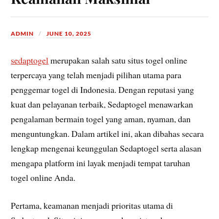
ADMIN
JUNE 10, 2025
sedaptogel
merupakan salah satu situs togel online
terpercaya yang telah menjadi pilihan utama para
penggemar togel di Indonesia. Dengan reputasi yang
kuat dan pelayanan terbaik, Sedaptogel menawarkan
pengalaman bermain togel yang aman, nyaman, dan
menguntungkan. Dalam artikel ini, akan dibahas secara
lengkap mengenai keunggulan Sedaptogel serta alasan
mengapa platform ini layak menjadi tempat taruhan
togel online Anda.
Pertama, keamanan menjadi prioritas utama di