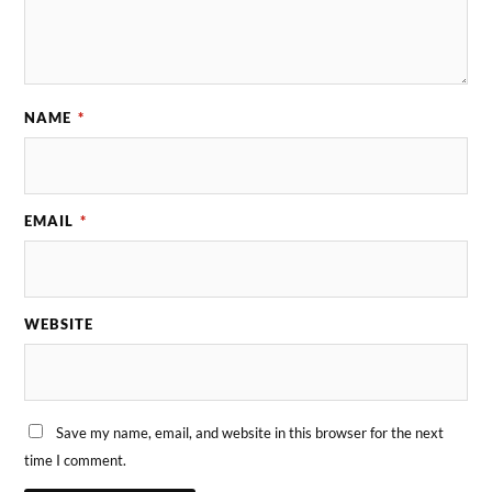
NAME
*
EMAIL
*
WEBSITE
Save my name, email, and website in this browser for the next
time I comment.