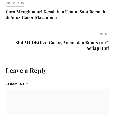
PREVIOUS
Cara Menghindari Kesalahan Umum Saat Bermain
di Situs Gacor Macanbola
NEXT
Slot MCDBOLA: Gacor, Aman, dan Bonus 100%
Setiap Hari
Leave a Reply
COMMENT
*