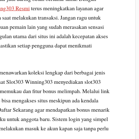
ng303 Resmi
terus meningkatkan layanan agar
saat melakukan transaksi. Jangan ragu untuk
buan pemain lain yang sudah merasakan sensasi
ulan utama dari situs ini adalah kecepatan akses
mastikan setiap pengguna dapat menikmati
menawarkan koleksi lengkap dari berbagai jenis
usat Slot303 Winning303 menyediakan slot303
s memukau dan fitur bonus melimpah. Melalui link
ap bisa mengakses situs meskipun ada kendala
Daftar Sekarang agar mendapatkan bonus menarik
ku untuk anggota baru. Sistem login yang simpel
elakukan masuk ke akun kapan saja tanpa perlu