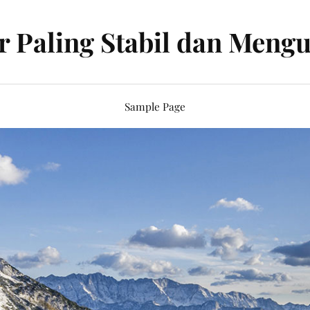
r Paling Stabil dan Men
Sample Page