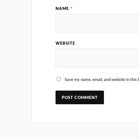
NAME
*
WEBSITE
Save my name, email, and website in this 