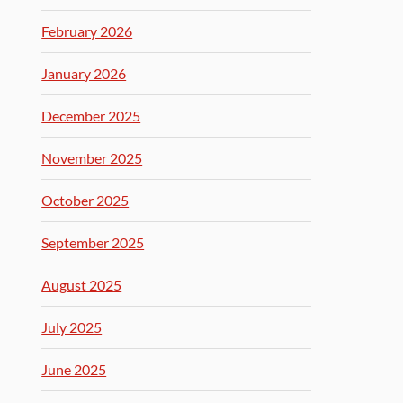
February 2026
January 2026
December 2025
November 2025
October 2025
September 2025
August 2025
July 2025
June 2025