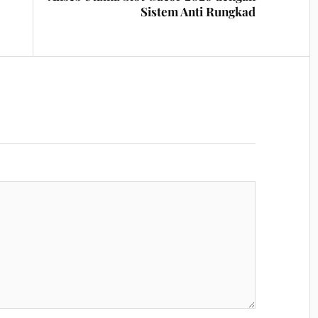
Sistem Anti Rungkad