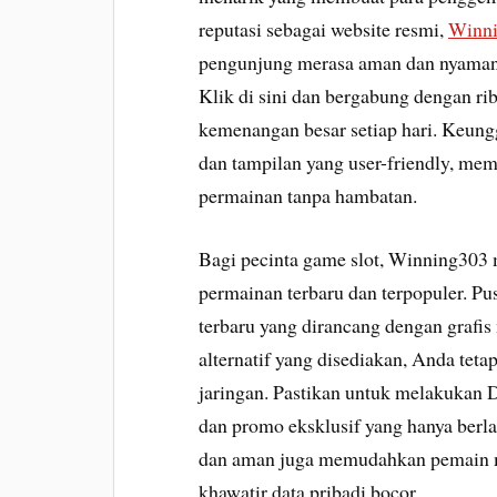
reputasi sebagai website resmi,
Winni
pengunjung merasa aman dan nyaman 
Klik di sini dan bergabung dengan ri
kemenangan besar setiap hari. Keungg
dan tampilan yang user-friendly, me
permainan tanpa hambatan.
Bagi pecinta game slot, Winning303 
permainan terbaru dan terpopuler. P
terbaru yang dirancang dengan grafi
alternatif yang disediakan, Anda tet
jaringan. Pastikan untuk melakukan 
dan promo eksklusif yang hanya berla
dan aman juga memudahkan pemain m
khawatir data pribadi bocor.