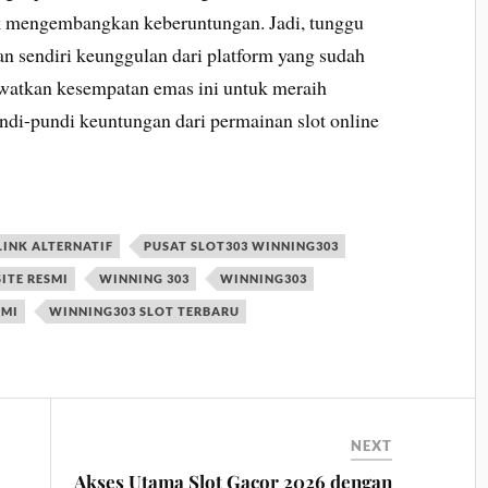
uk mengembangkan keberuntungan. Jadi, tunggu
an sendiri keunggulan dari platform yang sudah
ewatkan kesempatan emas ini untuk meraih
i-pundi keuntungan dari permainan slot online
LINK ALTERNATIF
PUSAT SLOT303 WINNING303
ITE RESMI
WINNING 303
WINNING303
SMI
WINNING303 SLOT TERBARU
NEXT
Akses Utama Slot Gacor 2026 dengan