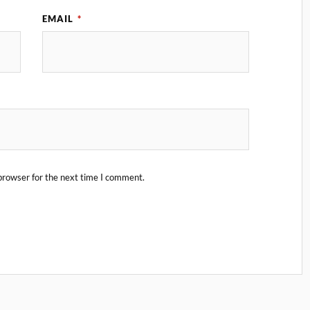
EMAIL
*
browser for the next time I comment.