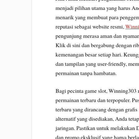
menjadi pilihan utama yang harus And
menarik yang membuat para penggema
reputasi sebagai website resmi,
Winni
pengunjung merasa aman dan nyaman 
Klik di sini dan bergabung dengan ri
kemenangan besar setiap hari. Keungg
dan tampilan yang user-friendly, me
permainan tanpa hambatan.
Bagi pecinta game slot, Winning303 
permainan terbaru dan terpopuler. P
terbaru yang dirancang dengan grafi
alternatif yang disediakan, Anda tet
jaringan. Pastikan untuk melakukan 
dan promo eksklusif yang hanya berla