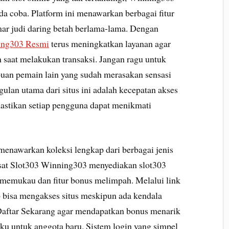
a coba. Platform ini menawarkan berbagai fitur
r judi daring betah berlama-lama. Dengan
ng303 Resmi
terus meningkatkan layanan agar
saat melakukan transaksi. Jangan ragu untuk
buan pemain lain yang sudah merasakan sensasi
ulan utama dari situs ini adalah kecepatan akses
mastikan setiap pengguna dapat menikmati
menawarkan koleksi lengkap dari berbagai jenis
usat Slot303 Winning303 menyediakan slot303
s memukau dan fitur bonus melimpah. Melalui link
ap bisa mengakses situs meskipun ada kendala
Daftar Sekarang agar mendapatkan bonus menarik
ku untuk anggota baru. Sistem login yang simpel