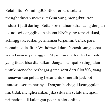
Selain itu, Winning303 Slot Terbaru selalu
menghadirkan inovasi terkini yang mengikuti tren
industri judi daring. Setiap permainan dirancang dengan
teknologi canggih dan sistem RNG yang terverifikasi,
sehingga keadilan permainan terjamin. Untuk para
pemain setia, fitur Withdrawal dan Deposit yang cepat
serta layanan pelanggan 24 jam menjadi nilai tambah
yang tidak bisa diabaikan. Jangan sampai ketinggalan
untuk mencoba berbagai game seru dari Slot303, yang
menawarkan peluang besar untuk meraih jackpot
fantastis setiap harinya. Dengan berbagai keunggulan
ini, tidak mengherankan jika situs ini selalu menjadi
primadona di kalangan pecinta slot online.