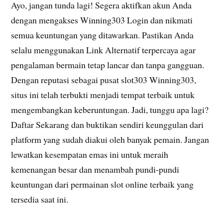
Ayo, jangan tunda lagi! Segera aktifkan akun Anda
dengan mengakses Winning303 Login dan nikmati
semua keuntungan yang ditawarkan. Pastikan Anda
selalu menggunakan Link Alternatif terpercaya agar
pengalaman bermain tetap lancar dan tanpa gangguan.
Dengan reputasi sebagai pusat slot303 Winning303,
situs ini telah terbukti menjadi tempat terbaik untuk
mengembangkan keberuntungan. Jadi, tunggu apa lagi?
Daftar Sekarang dan buktikan sendiri keunggulan dari
platform yang sudah diakui oleh banyak pemain. Jangan
lewatkan kesempatan emas ini untuk meraih
kemenangan besar dan menambah pundi-pundi
keuntungan dari permainan slot online terbaik yang
tersedia saat ini.