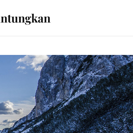
guntungkan