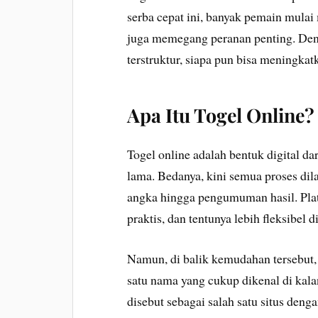
serba cepat ini, banyak pemain mul
juga memegang peranan penting. Den
terstruktur, siapa pun bisa meningka
Apa Itu Togel Online?
Togel online adalah bentuk digital d
lama. Bedanya, kini semua proses di
angka hingga pengumuman hasil. Plat
praktis, dan tentunya lebih fleksibel
Namun, di balik kemudahan tersebut, 
satu nama yang cukup dikenal di kal
disebut sebagai salah satu situs denga