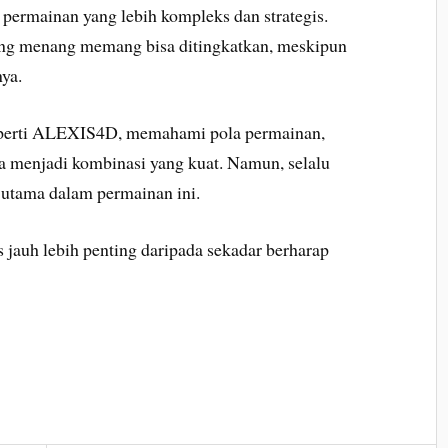
i permainan yang lebih kompleks dan strategis.
ang menang memang bisa ditingkatkan, meskipun
nya.
eperti ALEXIS4D, memahami pola permainan,
sa menjadi kombinasi yang kuat. Namun, selalu
i utama dalam permainan ini.
 jauh lebih penting daripada sekadar berharap