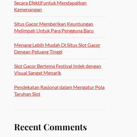
Secara Efektif untuk Mendapatkan
Kemenangan
Situs Gacor Memberikan Keuntungan
Melimpah Untuk Para Pengguna Baru
Menang Lebih Mudah Di Situs Slot Gacor
Dengan Peluang Tinggi
Slot Gacor Bertema Festival Imlek dengan
Visual Sangat Menarik
Pendekatan Rasional dalam Mengatur Pola
Taruhan Slot
Recent Comments