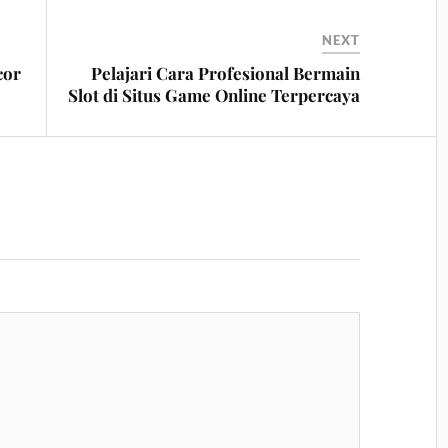
NEXT
cor
Pelajari Cara Profesional Bermain
Slot di Situs Game Online Terpercaya