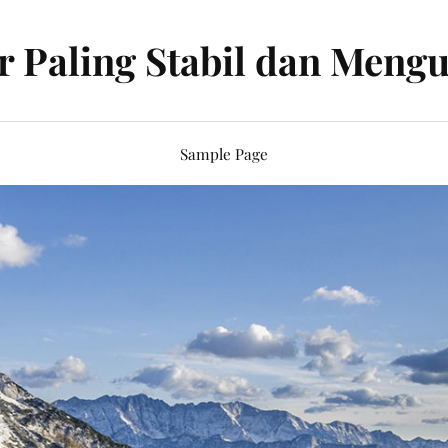
r Paling Stabil dan Men
Sample Page