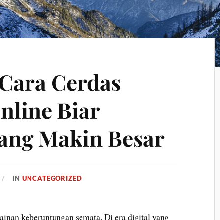
Cara Cerdas
nline Biar
ang Makin Besar
IN
UNCATEGORIZED
ainan keberuntungan semata. Di era digital yang