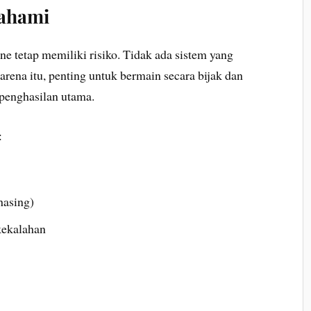
pahami
ine tetap memiliki risiko. Tidak ada sistem yang
na itu, penting untuk bermain secara bijak dan
penghasilan utama.
:
hasing)
kekalahan