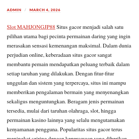
ADMIN
MARCH 4, 2026
Slot MAHJONGJP88
Situs gacor menjadi salah satu
pilihan utama bagi pecinta permainan daring yang ingin
merasakan sensasi kemenangan maksimal. Dalam dunia
perjudian online, keberadaan situs gacor sangat
membantu pemain mendapatkan peluang terbaik dalam
setiap taruhan yang dilakukan. Dengan fitur-fitur
unggulan dan sistem yang terpercaya, situs ini mampu
memberikan pengalaman bermain yang menyenangkan
sekaligus menguntungkan. Beragam jenis permainan
tersedia, mulai dari taruhan olahraga, slot, hingga
permainan kasino lainnya yang selalu mengutamakan
kenyamanan pengguna. Popularitas situs gacor terus
meningkat seiring dengan kepercayaan yang diberikan