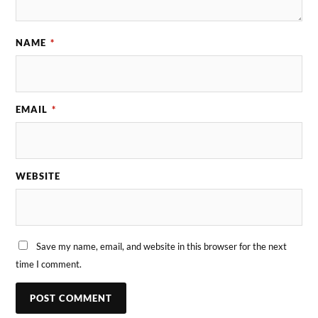
NAME
*
EMAIL
*
WEBSITE
Save my name, email, and website in this browser for the next
time I comment.