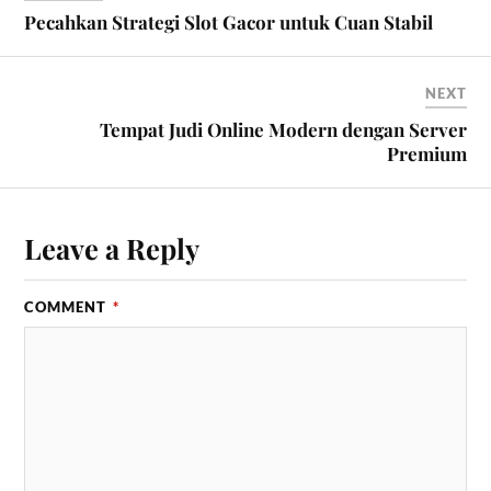
Pecahkan Strategi Slot Gacor untuk Cuan Stabil
NEXT
Tempat Judi Online Modern dengan Server
Premium
Leave a Reply
COMMENT
*