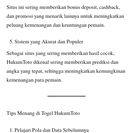
Situs ini sering memberikan bonus deposit, cashback,
dan promosi yang menarik lainnya untuk meningkatkan
peluang kemenangan dan keuntungan pemain.
Sistem yang Akurat dan Populer
Sebagai situs yang sering memberikan hasil cocok,
HukumToto dikenal sering memberikan prediksi dan
angka yang tepat, sehingga meningkatkan kemungkinan
kemenangan para pemain.
Tips Menang di Togel HukumToto
Pelajari Pola dan Data Sebelumnya