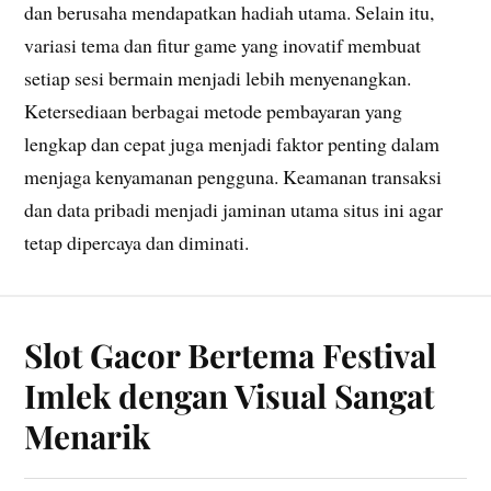
dan berusaha mendapatkan hadiah utama. Selain itu,
variasi tema dan fitur game yang inovatif membuat
setiap sesi bermain menjadi lebih menyenangkan.
Ketersediaan berbagai metode pembayaran yang
lengkap dan cepat juga menjadi faktor penting dalam
menjaga kenyamanan pengguna. Keamanan transaksi
dan data pribadi menjadi jaminan utama situs ini agar
tetap dipercaya dan diminati.
Slot Gacor Bertema Festival
Imlek dengan Visual Sangat
Menarik