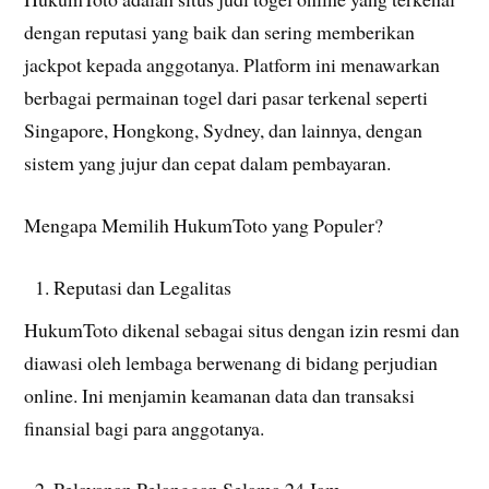
dengan reputasi yang baik dan sering memberikan
jackpot kepada anggotanya. Platform ini menawarkan
berbagai permainan togel dari pasar terkenal seperti
Singapore, Hongkong, Sydney, dan lainnya, dengan
sistem yang jujur dan cepat dalam pembayaran.
Mengapa Memilih HukumToto yang Populer?
Reputasi dan Legalitas
HukumToto dikenal sebagai situs dengan izin resmi dan
diawasi oleh lembaga berwenang di bidang perjudian
online. Ini menjamin keamanan data dan transaksi
finansial bagi para anggotanya.