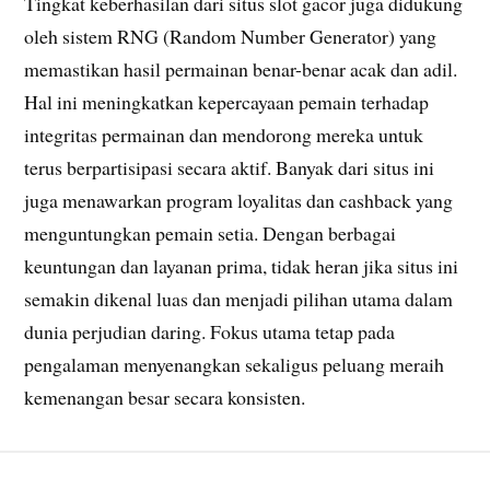
Tingkat keberhasilan dari situs slot gacor juga didukung
oleh sistem RNG (Random Number Generator) yang
memastikan hasil permainan benar-benar acak dan adil.
Hal ini meningkatkan kepercayaan pemain terhadap
integritas permainan dan mendorong mereka untuk
terus berpartisipasi secara aktif. Banyak dari situs ini
juga menawarkan program loyalitas dan cashback yang
menguntungkan pemain setia. Dengan berbagai
keuntungan dan layanan prima, tidak heran jika situs ini
semakin dikenal luas dan menjadi pilihan utama dalam
dunia perjudian daring. Fokus utama tetap pada
pengalaman menyenangkan sekaligus peluang meraih
kemenangan besar secara konsisten.