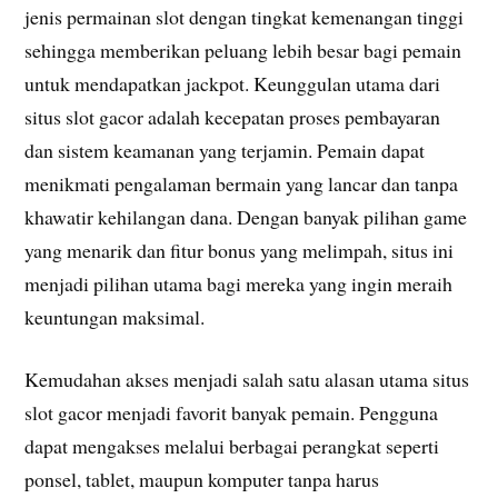
jenis permainan slot dengan tingkat kemenangan tinggi
sehingga memberikan peluang lebih besar bagi pemain
untuk mendapatkan jackpot. Keunggulan utama dari
situs slot gacor adalah kecepatan proses pembayaran
dan sistem keamanan yang terjamin. Pemain dapat
menikmati pengalaman bermain yang lancar dan tanpa
khawatir kehilangan dana. Dengan banyak pilihan game
yang menarik dan fitur bonus yang melimpah, situs ini
menjadi pilihan utama bagi mereka yang ingin meraih
keuntungan maksimal.
Kemudahan akses menjadi salah satu alasan utama situs
slot gacor menjadi favorit banyak pemain. Pengguna
dapat mengakses melalui berbagai perangkat seperti
ponsel, tablet, maupun komputer tanpa harus