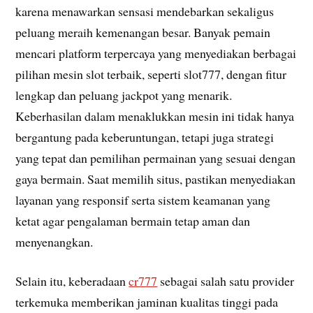
karena menawarkan sensasi mendebarkan sekaligus
peluang meraih kemenangan besar. Banyak pemain
mencari platform terpercaya yang menyediakan berbagai
pilihan mesin slot terbaik, seperti slot777, dengan fitur
lengkap dan peluang jackpot yang menarik.
Keberhasilan dalam menaklukkan mesin ini tidak hanya
bergantung pada keberuntungan, tetapi juga strategi
yang tepat dan pemilihan permainan yang sesuai dengan
gaya bermain. Saat memilih situs, pastikan menyediakan
layanan yang responsif serta sistem keamanan yang
ketat agar pengalaman bermain tetap aman dan
menyenangkan.
Selain itu, keberadaan
cr777
sebagai salah satu provider
terkemuka memberikan jaminan kualitas tinggi pada