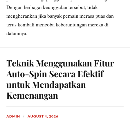
Dengan berbagai keunggulan tersebut, tidak
mengherankan jika banyak pemain merasa puas dan
terus kembali mencoba keberuntungan mereka di
dalamnya.
Teknik Menggunakan Fitur
Auto-Spin Secara Efektif
untuk Mendapatkan
Kemenangan
ADMIN
AUGUST 4, 2026