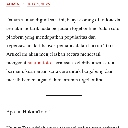
ADMIN
JULY 1, 2025
Dalam zaman digital saat ini, banyak orang di Indonesia
semakin tertarik pada perjudian togel online. Salah satu
platform yang mendapatkan popularitas dan
kepercayaan dari banyak pemain adalah HukumToto.
Artikel ini akan menjelaskan secara mendetail
mengenai
hukum toto
, termasuk kelebihannya, saran
bermain, keamanan, serta cara untuk bergabung dan
meraih kemenangan dalam taruhan togel online.
Apa Itu HukumToto?
HukumToto adalah situs judi togel online yang terkenal