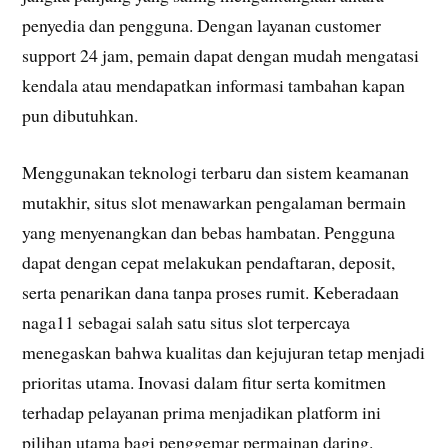
penyedia dan pengguna. Dengan layanan customer
support 24 jam, pemain dapat dengan mudah mengatasi
kendala atau mendapatkan informasi tambahan kapan
pun dibutuhkan.
Menggunakan teknologi terbaru dan sistem keamanan
mutakhir, situs slot menawarkan pengalaman bermain
yang menyenangkan dan bebas hambatan. Pengguna
dapat dengan cepat melakukan pendaftaran, deposit,
serta penarikan dana tanpa proses rumit. Keberadaan
naga11 sebagai salah satu situs slot terpercaya
menegaskan bahwa kualitas dan kejujuran tetap menjadi
prioritas utama. Inovasi dalam fitur serta komitmen
terhadap pelayanan prima menjadikan platform ini
pilihan utama bagi penggemar permainan daring.