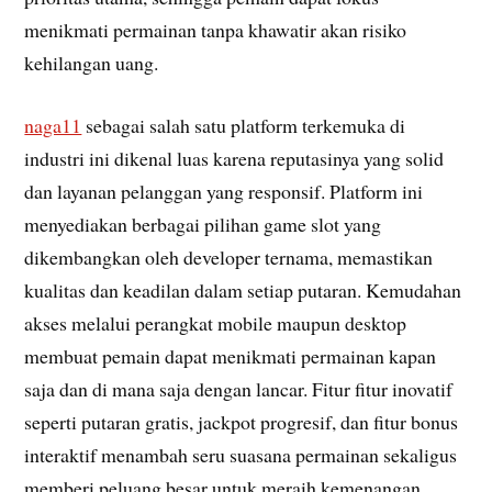
menikmati permainan tanpa khawatir akan risiko
kehilangan uang.
naga11
sebagai salah satu platform terkemuka di
industri ini dikenal luas karena reputasinya yang solid
dan layanan pelanggan yang responsif. Platform ini
menyediakan berbagai pilihan game slot yang
dikembangkan oleh developer ternama, memastikan
kualitas dan keadilan dalam setiap putaran. Kemudahan
akses melalui perangkat mobile maupun desktop
membuat pemain dapat menikmati permainan kapan
saja dan di mana saja dengan lancar. Fitur fitur inovatif
seperti putaran gratis, jackpot progresif, dan fitur bonus
interaktif menambah seru suasana permainan sekaligus
memberi peluang besar untuk meraih kemenangan