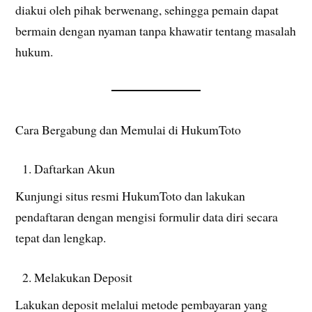
diakui oleh pihak berwenang, sehingga pemain dapat
bermain dengan nyaman tanpa khawatir tentang masalah
hukum.
Cara Bergabung dan Memulai di HukumToto
Daftarkan Akun
Kunjungi situs resmi HukumToto dan lakukan
pendaftaran dengan mengisi formulir data diri secara
tepat dan lengkap.
Melakukan Deposit
Lakukan deposit melalui metode pembayaran yang