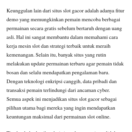
Keunggulan lain dari situs slot gacor adalah adanya fitur
demo yang memungkinkan pemain mencoba berbagai
permainan secara gratis sebelum bertaruh dengan uang
asli. Hal ini sangat membantu dalam memahami cara
kerja mesin slot dan strategi terbaik untuk meraih
kemenangan. Selain itu, banyak situs yang rutin
melakukan update permainan terbaru agar pemain tidak
bosan dan selalu mendapatkan pengalaman baru.
Dengan teknologi enkripsi canggih, data pribadi dan
transaksi pemain terlindungi dari ancaman cyber.
Semua aspek ini menjadikan situs slot gacor sebagai
pilihan utama bagi mereka yang ingin mendapatkan
keuntungan maksimal dari permainan slot online.